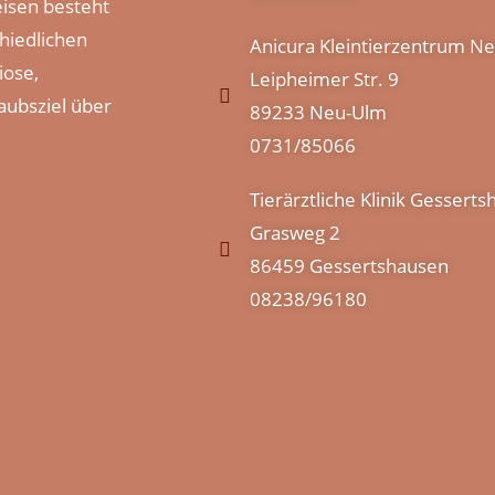
isen besteht
hiedlichen
Anicura Kleintierzentrum N
iose,
Leipheimer Str. 9
laubsziel über
89233 Neu-Ulm
0731/85066
Tierärztliche Klinik Gessert
Grasweg 2
86459 Gessertshausen
08238/96180