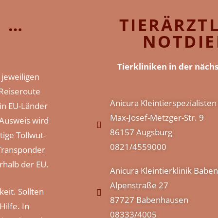
B …
TIERÄRZT
NOTDIE
Tierkliniken in der näc
 jeweiligen
 Reiseroute
Anicura Kleintierspezialiste
 in EU-Länder
Max-Josef-Metzger-Str. 9
 Ausweis wird
86157 Augsburg
tige Tollwut-
0821/4559000
Transponder
rhalb der EU.
Anicura Kleintierklinik Bab
Alpenstraße 27
eit. Sollten
87727 Babenhausen
Hilfe. In
08333/4005