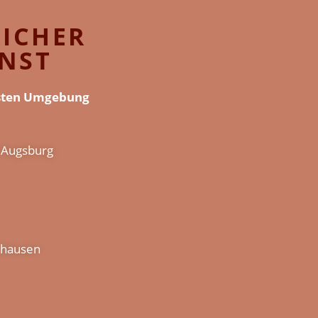
LICHER
NST
hsten Umgebung
n Augsburg
enhausen