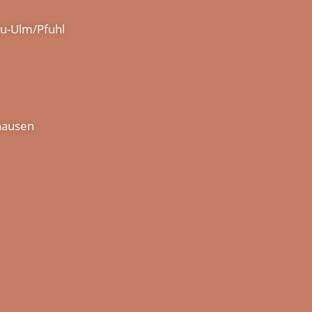
eu-Ulm/Pfuhl
shausen