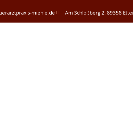
ierarztpraxis-miehle.de
Am Schloßberg 2, 89358 Ett